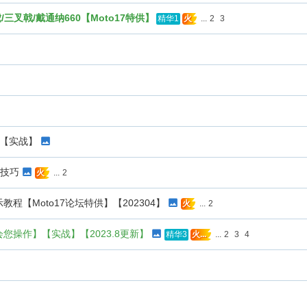
/三叉戟/戴通纳660【Moto17特供】
...
2
3
精华1
火
教程【实战】
打火技巧
...
2
火
示教程【Moto17论坛特供】【202304】
...
2
火
手教会您操作】【实战】【2023.8更新】
...
2
3
4
精华3
火...