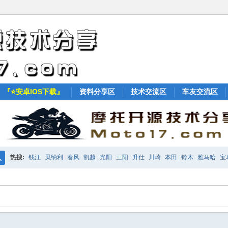
『⭐安卓IOS下载』
资料分享区
技术交流区
车友交流区
热搜:
钱江
贝纳利
春风
凯越
光阳
三阳
升仕
川崎
本田
铃木
雅马哈
宝
搜
KTM
索