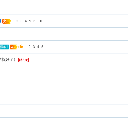
...
2
3
4
5
6
..
10
火...
...
2
3
4
5
精华1
火..
样就好了）