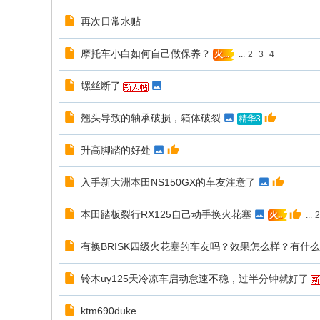
再次日常水贴
摩托车小白如何自己做保养？
...
2
3
4
火...
螺丝断了
翘头导致的轴承破损，箱体破裂
精华3
升高脚踏的好处
入手新大洲本田NS150GX的车友注意了
本田踏板裂行RX125自己动手换火花塞
...
2
火..
有换BRISK四级火花塞的车友吗？效果怎么样？有什
铃木uy125天冷凉车启动怠速不稳，过半分钟就好了
ktm690duke