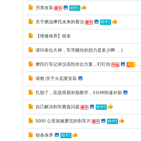
另类改装
精华1
关于燃油摩托未来的看法
精华1
【维修保养】链条
请问各位大神，车壳螺丝的扭力是多少啊
...
2
摩托行车记录仪高性价比方案，盯盯拍
...
火...
请教∶关于火花塞安装
扎胎了，应急简易补胎教学，5分钟快速补胎
自己解决刹车磨盘问题
精华1
5000 公里就被磨完的刹车片
精华1
链条保养
精华1