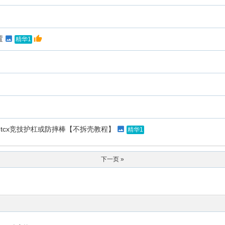
置
精华1
tuntcx竞技护杠或防摔棒【不拆壳教程】
精华1
下一页 »