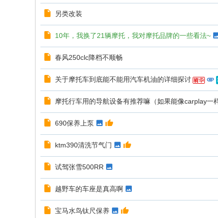
另类改装
10年，我换了21辆摩托，我对摩托品牌的一些看法~
春风250clc降档不顺畅
关于摩托车到底能不能用汽车机油的详细探讨
摩托行车用的导航设备有推荐嘛（如果能像carplay一
690保养上泵
ktm390清洗节气门
试驾张雪500RR
越野车的车座是真高啊
宝马水鸟钛尺保养