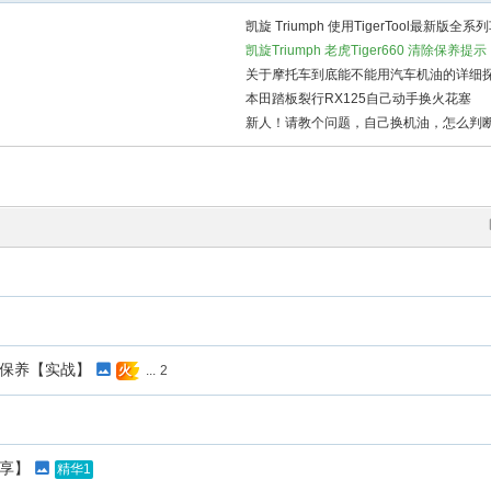
凯旋 Triumph 使用TigerTool最新
凯旋Triumph 老虎Tiger660 清除保
关于摩托车到底能不能用汽车机油的详细
本田踏板裂行RX125自己动手换火花塞
新人！请教个问题，自己换机油，怎么判
条 大保养【实战】
...
2
火
分享】
精华1