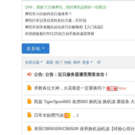
7
10年，我换了21辆摩托，我对摩托品牌的一些看法~
摩
摩托车小白如何自己做保养？
摩托行车记录仪高性价比方案，盯盯拍
托
摩托车初学者翘头抬头技巧分解教程【入门实战】
车
本田踏板裂行RX125自己动手换前减震弹簧
心
得
发新帖
记
全部主题
最新
热门
热帖
精华
更多
录
公告:
公告：近日服务器遭受黑客攻击！
求教各位大神，火花塞是一定要换吗？
New
凯旋 TigerSport660 老虎660 换机油 换机滤 紧链
日常水贴攒汽油
...
2
火
本田CBR650R/CB650R 保养换机油机滤【经验心得