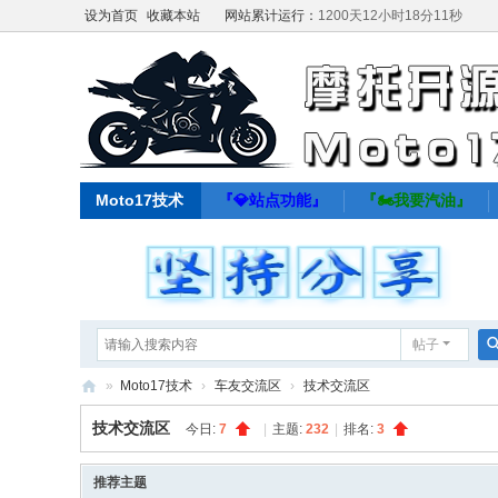
设为首页
收藏本站
网站累计运行：
1200天12小时18分12秒
Moto17技术
『💎站点功能』
『🏍️我要汽油』
帖子
»
Moto17技术
›
车友交流区
›
技术交流区
M
技术交流区
今日:
7
|
主题:
232
|
排名:
3
ot
o1
推荐主题