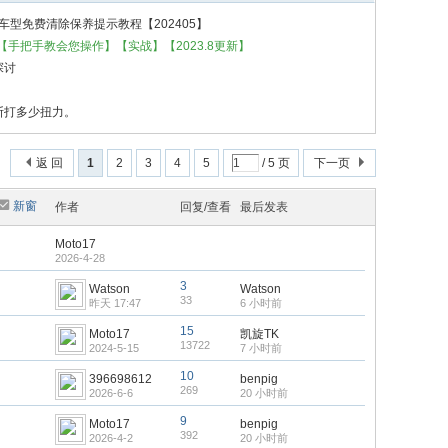
版全系列车型免费清除保养提示教程【202405】
养提示【手把手教会您操作】【实战】【2023.8更新】
探讨
断打多少扭力。
返 回
1
2
3
4
5
/ 5 页
下一页
新窗
作者
回复/查看
最后发表
Moto17
2026-4-28
3
Watson
Watson
33
昨天 17:47
6 小时前
15
Moto17
凯旋TK
13722
2024-5-15
7 小时前
10
396698612
benpig
269
2026-6-6
20 小时前
9
Moto17
benpig
392
2026-4-2
20 小时前