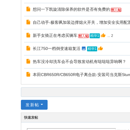
想问一下凯旋清除保养的软件是否有免费的
自己动手-极客飒加装边撑熄火开关，增加安全实用配
新手女骑正在考虑买辆车
...
2
精华1
长江750一档倒变速箱复活
精华1
热车没冷却洗车会不会导致发动机有哒哒哒异响啊？
本田CBR650R/CB650R电子离合款-安装司当克斯S
发新帖
快速发帖