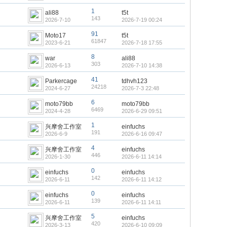
1
ali88
t5t
143
2026-7-10
2026-7-19 00:24
91
Moto17
t5t
61847
2023-6-21
2026-7-18 17:55
8
war
ali88
303
2026-6-13
2026-7-10 14:38
41
Parkercage
tdhvh123
24218
2024-6-27
2026-7-3 22:48
6
moto79bb
moto79bb
6469
2024-4-28
2026-6-29 09:51
1
兴摩舍工作室
einfuchs
191
2026-6-9
2026-6-16 09:47
4
兴摩舍工作室
einfuchs
446
2026-1-30
2026-6-11 14:14
0
einfuchs
einfuchs
142
2026-6-11
2026-6-11 14:12
0
einfuchs
einfuchs
139
2026-6-11
2026-6-11 14:11
5
兴摩舍工作室
einfuchs
420
2026-3-13
2026-6-10 09:09