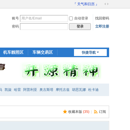
『 天气和日历 』
切
换
账号
自动登录
找回密码
到
宽
密码
立即注册
登录
版
机车靓照区
车辆交易区
快捷导航
装备交易区
马
凯旋
哈雷
阿普利亚
奥古斯塔
摩托古兹
胡思瓦娜
杜卡迪
收藏本版
(
35
)
|
订阅