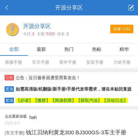
开源分享区
开源分享区
收藏
+142
今日:
3
主题:
5103
排名:
3
全部
最新
热门
热帖
精华
维修手册
车主手册
零件手册
安装手册
力矩手册
公告：近日服务器遭受黑客攻击！
公告
如需高清版/机翻版/新手册/手册代发等需求，请在本贴回复提
置顶
交
【必读】【微群】【阅读权限】【获取汽油】【活动日志】
置顶
点击重新加载
hah
2025-8-5
钱江贝纳利黄龙300 BJ300GS-3车主手册
[车主手册]