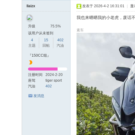
7
llaizx
发表于 2026-4-2 16:31:01
|
显
摩
我也来晒晒我的小老虎，废话
托
升级
75.5%
素车
车
该用户从未签到
心
4
15
402
主题
回帖
汽油
得
『150CC组』
记
录
注册时间
2024-2-20
座驾
tiger sport
660
汽油
402
发消息