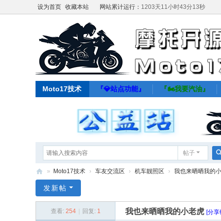
设为首页
收藏本站
网站累计运行：
1203天11小时43分14秒
Moto17技术
『💎站点功能』
『🏍️我要汽油』
帖子
»
Moto17技术
›
车友交流区
›
机车靓照区
›
我也来晒晒我的
M
发新帖
ot
我也来晒晒我的小老虎
查看:
254
|
回复:
1
[分享
o1