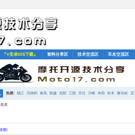
『⭐安卓IOS下载』
资料分享区
技术交流区
车友交流区
热搜:
钱江
贝纳利
春风
凯越
光阳
三阳
升仕
川崎
本田
铃木
雅马哈
宝
搜
小老虎
KTM
索
链接]