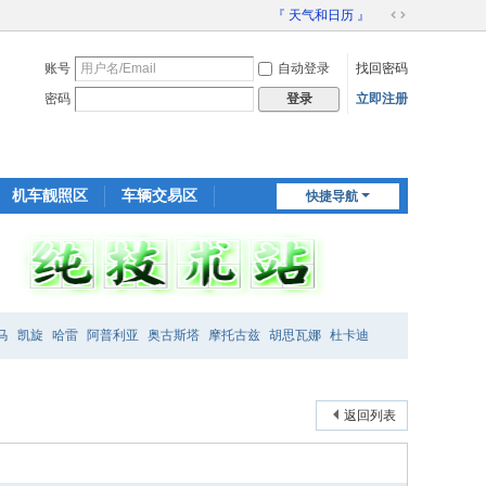
『 天气和日历 』
切
换
账号
自动登录
找回密码
到
宽
密码
立即注册
登录
版
机车靓照区
车辆交易区
快捷导航
装备交易区
马
凯旋
哈雷
阿普利亚
奥古斯塔
摩托古兹
胡思瓦娜
杜卡迪
返回列表