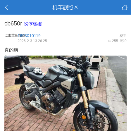
机车靓照区
cb650r
[分享链接]
点击重新加载
1693010119
楼主
2026-2-3 13:26:25
255
0
真的爽