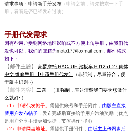
请求事项：申请新手册发布
（申请之前，请先搜索一下手
册，看看是否已经发布过噢）
手册代发需求
因有些用户受到网络地区影响或不方便上传手册，由我们代
发也可以，我们的邮箱为
moto17@foxmail.com
，
邮件格式
如下
：
【邮件主题】
豪爵摩托 HAOJUE 踏板车 HJ125T-27 简体
中文 维修手册 【申请手册代发】
（非强制，尽量符合，便
于版主识别~）
【邮件内容】
二选一（非强制，表达清楚我们要为您做什
么就好~）
（1）申请代发帖子。
需提供账号和手册附件，
由版主直接
替用户发布帖子
，发布完成后直接给予用户汽油
奖励（优点
是用户分享手册更加快捷，节省操作时间）
（2）申请网盘地址。
需提供手册附件，
由版主上传网盘后