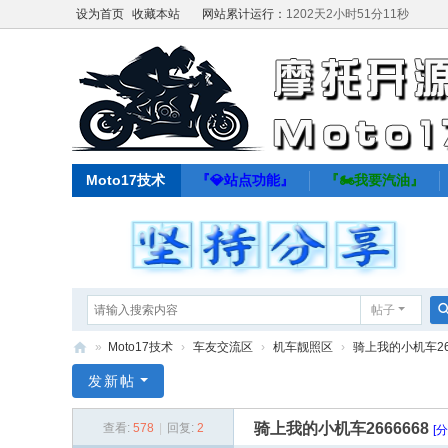
设为首页
收藏本站
网站累计运行：
1202天2小时51分11秒
Moto17技术
『💎站点功能』
『🏍️我要汽油』
帖子
»
Moto17技术
›
车友交流区
›
机车靓照区
›
骑上我的小机车266
M
发新帖
ot
骑上我的小机车2666668
查看:
578
|
回复:
2
[
o1