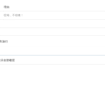
理由
哎呦，不错噢！
车旅行
显示全部楼层