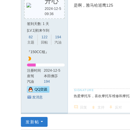
开心
是啊，雅马哈巡鹰125
2024-12-5
09:36
签到天数: 1 天
[LV.1]初来乍到
82
122
194
主题
回帖
汽油
『150CC组』
注册时间
2024-12-5
座驾
本田佛莎
NSS350
汽油
194
热爱摩托车，喜欢摩托车维修和摩托
发消息
回复
支持
反对
发新帖