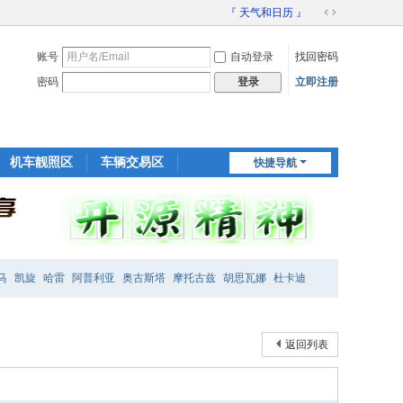
『 天气和日历 』
切
换
账号
自动登录
找回密码
到
宽
密码
立即注册
登录
版
机车靓照区
车辆交易区
快捷导航
装备交易区
马
凯旋
哈雷
阿普利亚
奥古斯塔
摩托古兹
胡思瓦娜
杜卡迪
返回列表