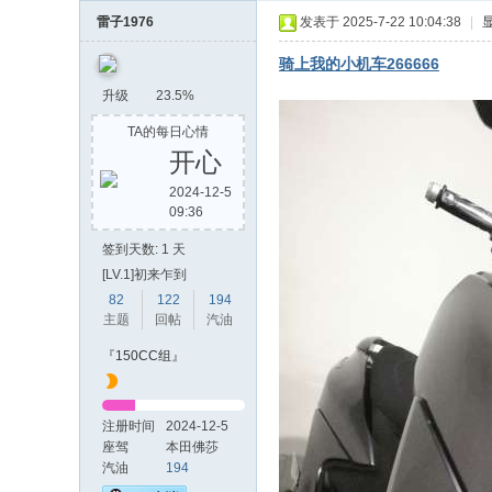
7
雷子1976
发表于 2025-7-22 10:04:38
|
摩
骑上我的小机车266666
托
升级
23.5%
车
TA的每日心情
心
开心
得
2024-12-5
记
09:36
录
签到天数: 1 天
[LV.1]初来乍到
82
122
194
主题
回帖
汽油
『150CC组』
注册时间
2024-12-5
座驾
本田佛莎
NSS350
汽油
194