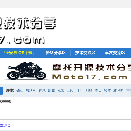
『⭐安卓IOS下载』
资料分享区
技术交流区
车友交流区
热搜:
钱江
贝纳利
春风
凯越
光阳
三阳
升仕
川崎
本田
铃木
雅马哈
宝
搜
6668
KTM
索
分享链接]