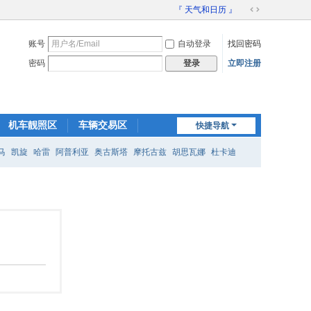
『 天气和日历 』
切
换
账号
自动登录
找回密码
到
宽
密码
立即注册
登录
版
机车靓照区
车辆交易区
快捷导航
装备交易区
马
凯旋
哈雷
阿普利亚
奥古斯塔
摩托古兹
胡思瓦娜
杜卡迪