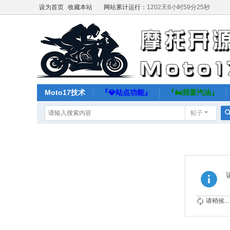
设为首页
收藏本站
网站累计运行：
1202天8小时59分25秒
Moto17技术
『💎站点功能』
『🏍️我要汽油』
帖子
请稍候...