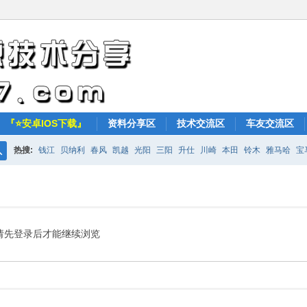
『⭐安卓IOS下载』
资料分享区
技术交流区
车友交流区
热搜:
钱江
贝纳利
春风
凯越
光阳
三阳
升仕
川崎
本田
铃木
雅马哈
宝
搜
KTM
索
请先登录后才能继续浏览