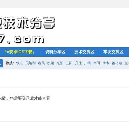
『⭐安卓IOS下载』
资料分享区
技术交流区
车友交流区
热搜:
钱江
贝纳利
春风
凯越
光阳
三阳
升仕
川崎
本田
铃木
雅马哈
宝
搜
KTM
索
抱歉，您需要登录后才能查看