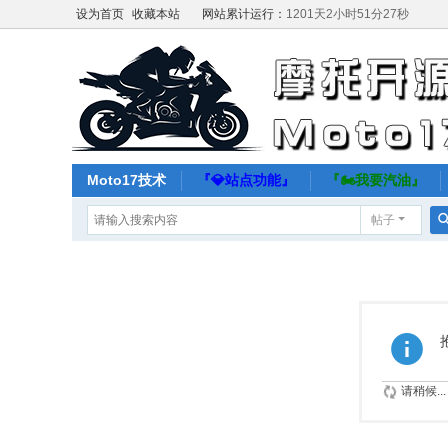
设为首页
收藏本站
网站累计运行：
1201天2小时51分28秒
Moto17技术
『💎站点功能』
『🏍️我要汽油』
帖子
请稍候...