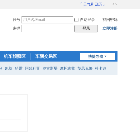
『 天气和日历 』
切
换
账号
自动登录
找回密码
到
宽
密码
立即注册
登录
版
机车靓照区
车辆交易区
快捷导航
装备交易区
马
凯旋
哈雷
阿普利亚
奥古斯塔
摩托古兹
胡思瓦娜
杜卡迪