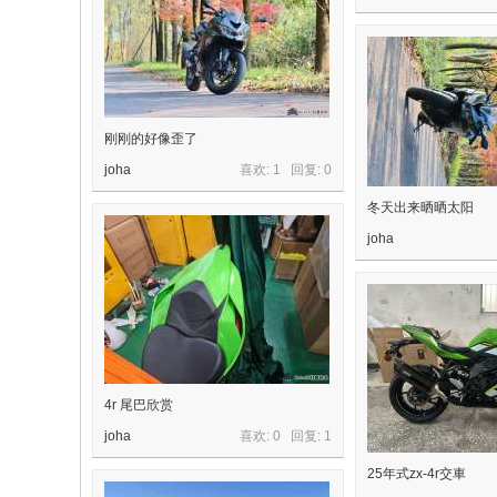
刚刚的好像歪了
joha
喜欢: 1 回复:
0
冬天出来晒晒太阳
joha
4r 尾巴欣赏
joha
喜欢: 0 回复:
1
25年式zx-4r交車