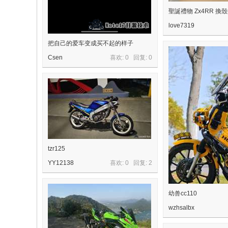
聖誕禮物 Zx4RR 
love7319
把自己的爱车变成买不起的样子
Csen
喜欢: 0 回复:
0
tzr125
YY12138
喜欢: 0 回复:
2
幼兽cc110
wzhsalbx