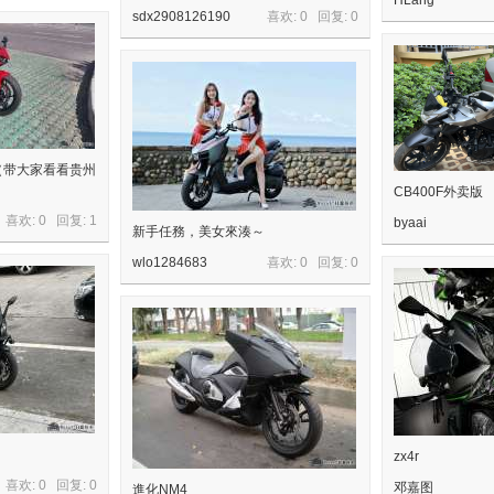
HLang
sdx2908126190
喜欢: 0 回复:
0
（带大家看看贵州
CB400F外卖版
喜欢: 0 回复:
1
byaai
新手任務，美女來湊～
wlo1284683
喜欢: 0 回复:
0
zx4r
喜欢: 0 回复:
0
邓嘉图
進化NM4