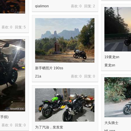
qialimon
喜欢: 0 回复:
2
喜欢: 0 回复:
5
19黄龙sn
黄龙sn
新手晒照片 190ss
21a
喜欢: 0 回复:
0
(手排)
大头骑士
喜欢: 0 回复:
0
为了汽油，发发发