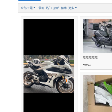
7
全部主题
最新
热门
热帖
精华
更多
摩
托
车
心
得
记
录
哇哇哇哇哇
xueyz