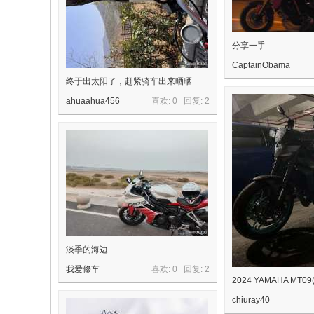
分享一手
CaptainObama
终于出太阳了，赶紧骑车出来晒晒
ahuaahua456
喜欢: 0 回复:
2
淡季的海边
我爱修车
喜欢: 0 回复:
2
2024 YAMAHA MT09
chiuray40