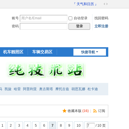
『 天气和日历 』
切
换
账号
自动登录
找回密码
到
宽
密码
立即注册
登录
版
机车靓照区
车辆交易区
快捷导航
装备交易区
马
凯旋
哈雷
阿普利亚
奥古斯塔
摩托古兹
胡思瓦娜
杜卡迪
收藏本版
(
16
)
|
订阅
1
2
3
4
5
6
7
8
9
10
/ 10 页