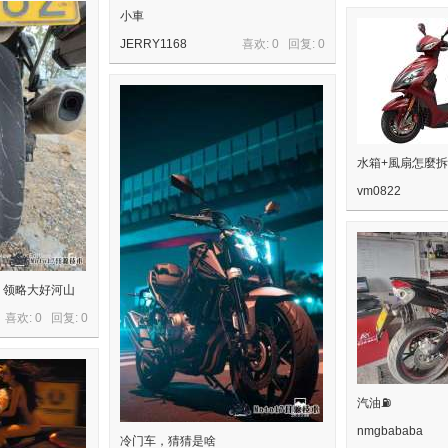
小車
JERRY1168
喜欢: 0 回复:
0
水箱+風扇怎麼拆
vm0822
，领略大好河山
喜欢: 0 回复:
0
汽油⛽️
nmgbababa
冷门车，猜猜是啥