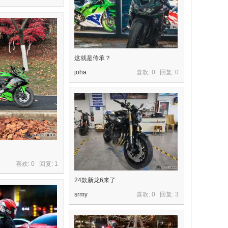
这就是传承？
joha
喜欢: 0 回复:
0
喜欢: 0 回复:
1
24款新龙6来了
srmy
喜欢: 0 回复:
3