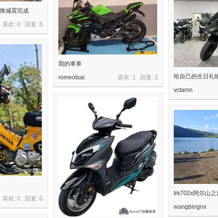
換殼換減震完成
喜欢: 0 回复:
6
我的車車
给自己的生日礼
romeotsai
喜欢: 1 回复:
2
vctamn
trk702x阿尔山
喜欢: 0 回复:
0
wangbingnx