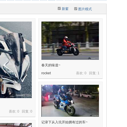
新窗
图片模式
春天的味道~
rocket
喜欢: 0 回复:
1
喜欢: 0 回复:
0
记录下从入坑开始拥有过的车~