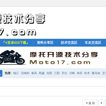
『⭐安卓IOS下载』
资料分享区
技术交流区
车友交流区
热搜:
钱江
贝纳利
春风
凯越
光阳
三阳
升仕
川崎
本田
铃木
雅马哈
宝
搜
KTM
索
返 回