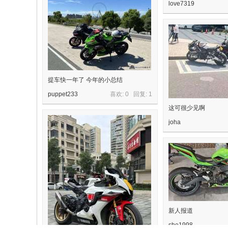
love7319
提车快一年了 今年的小总结
puppet233
喜欢: 0 回复:
1
这可很少见啊
joha
新人报道
she1998