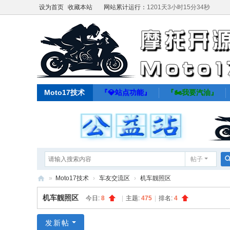
设为首页
收藏本站
网站累计运行：
1201天3小时15分35秒
Moto17技术
『💎站点功能』
『🏍️我要汽油』
帖子
»
Moto17技术
›
车友交流区
›
机车靓照区
M
机车靓照区
今日:
8
|
主题:
475
|
排名:
4
ot
o1
发新帖