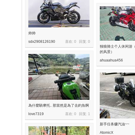
帅帅
sdx2908126190
喜欢: 0 回复:
0
独狼骑士个人休闲游
的风景）
ahuaahua456
為什麼騎摩托.. 那當然是為了去釣魚啊
love7319
喜欢: 0 回复:
1
新手任务赚汽油~~
AtomicX