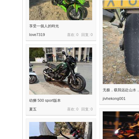
享受一個人的時光
love7319
喜欢: 0 回复:
0
无极，载我远赴山水
jivhekong001
幼狮 500 sport版本
夏五
喜欢: 0 回复:
0